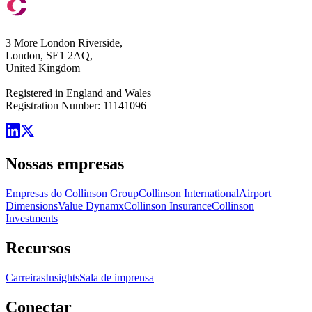
3 More London Riverside,
London, SE1 2AQ,
United Kingdom
Registered in England and Wales
Registration Number: 11141096
Nossas empresas
Empresas do Collinson Group
Collinson International
Airport
Dimensions
Value Dynamx
Collinson Insurance
Collinson
Investments
Recursos
Carreiras
Insights
Sala de imprensa
Conectar