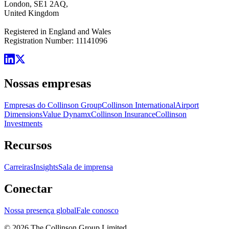
London, SE1 2AQ,
United Kingdom
Registered in England and Wales
Registration Number: 11141096
Nossas empresas
Empresas do Collinson Group
Collinson International
Airport
Dimensions
Value Dynamx
Collinson Insurance
Collinson
Investments
Recursos
Carreiras
Insights
Sala de imprensa
Conectar
Nossa presença global
Fale conosco
©
2026
The Collinson Group Limited.