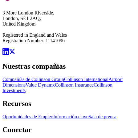
3 More London Riverside,
London, SE1 2AQ,
United Kingdom
Registered in England and Wales
Registration Number: 11141096
Nuestras compañías
Compañías de Collinson Group
Collinson International
Airport
Dimensions
Value Dynamx
Collinson Insurance
Collinson
Investments
Recursos
Oportunidades de Empleo
Información clave
Sala de prensa
Conectar