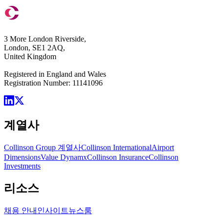
3 More London Riverside,
London, SE1 2AQ,
United Kingdom
Registered in England and Wales
Registration Number: 11141096
계열사
Collinson Group 계열사
Collinson International
Airport
Dimensions
Value Dynamx
Collinson Insurance
Collinson
Investments
리소스
채용 안내
인사이트
뉴스룸