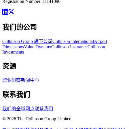
Registration Number: 11141096
我们的公司
Collinson Group 旗下公司
Collinson International
Airport
Dimensions
Value Dynamx
Collinson Insurance
Collinson
Investments
资源
职业
洞察
新闻中心
联系我们
我们的全球网点
联系我们
©
2026
The Collinson Group Limited.