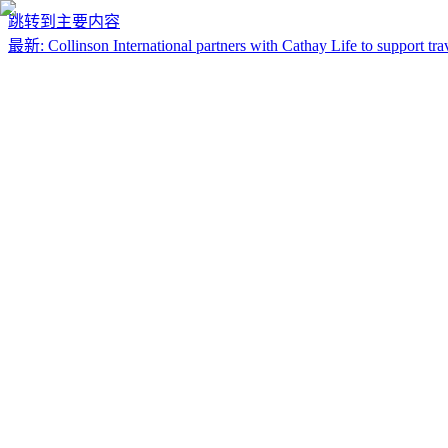
跳转到主要内容
最新
:
Collinson International partners with Cathay Life to support trav