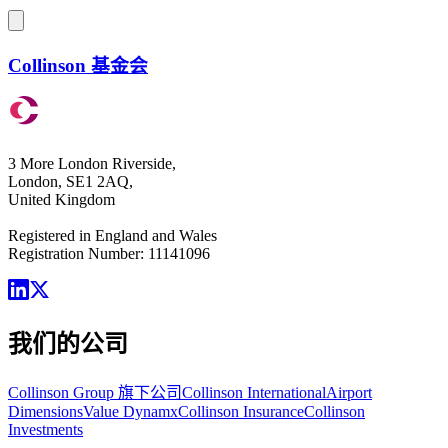
Collinson 基金会
3 More London Riverside,
London, SE1 2AQ,
United Kingdom
Registered in England and Wales
Registration Number: 11141096
我们的公司
Collinson Group 旗下公司
Collinson International
Airport
Dimensions
Value Dynamx
Collinson Insurance
Collinson
Investments