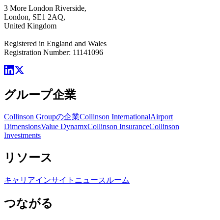
3 More London Riverside,
London, SE1 2AQ,
United Kingdom
Registered in England and Wales
Registration Number: 11141096
グループ企業
Collinson Groupの企業
Collinson International
Airport
Dimensions
Value Dynamx
Collinson Insurance
Collinson
Investments
リソース
キャリア
インサイト
ニュースルーム
つながる