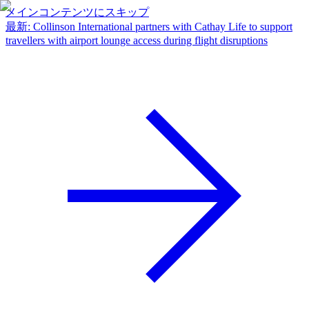
メインコンテンツにスキップ
最新
:
Collinson International partners with Cathay Life to support
travellers with airport lounge access during flight disruptions