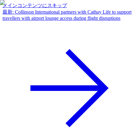
メインコンテンツにスキップ
最新
:
Collinson International partners with Cathay Life to support
travellers with airport lounge access during flight disruptions