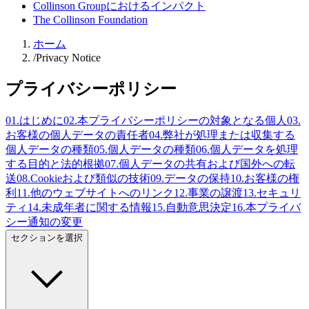
Collinson Groupにおけるインパクト
The Collinson Foundation
ホーム
/
Privacy Notice
プライバシーポリシー
01
.
はじめに
02
.
本プライバシーポリシーの対象となる個人
03
.
お客様の個人データの責任者
04
.
弊社が処理または収集する
個人データの種類
05
.
個人データの種類
06
.
個人データを処理
する目的と法的根拠
07
.
個人データの共有および国外への転
送
08
.
Cookieおよび類似の技術
09
.
データの保持
10
.
お客様の権
利
11
.
他のウェブサイトへのリンク
12
.
事業の譲渡
13
.
セキュリ
ティ
14
.
未成年者に関する情報
15
.
自動意思決定
16
.
本プライバ
シー通知の変更
セクションを選択