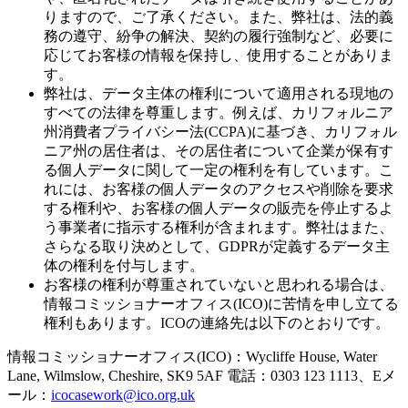
りますので、ご了承ください。また、弊社は、法的義
務の遵守、紛争の解決、契約の履行強制など、必要に
応じてお客様の情報を保持し、使用することがありま
す。
弊社は、データ主体の権利について適用される現地の
すべての法律を尊重します。例えば、カリフォルニア
州消費者プライバシー法(CCPA)に基づき、カリフォル
ニア州の居住者は、その居住者について企業が保有す
る個人データに関して一定の権利を有しています。こ
れには、お客様の個人データのアクセスや削除を要求
する権利や、お客様の個人データの販売を停止するよ
う事業者に指示する権利が含まれます。弊社はまた、
さらなる取り決めとして、GDPRが定義するデータ主
体の権利を付与します。
お客様の権利が尊重されていないと思われる場合は、
情報コミッショナーオフィス(ICO)に苦情を申し立てる
権利もあります。ICOの連絡先は以下のとおりです。
情報コミッショナーオフィス(ICO)：Wycliffe House, Water
Lane, Wilmslow, Cheshire, SK9 5AF 電話：0303 123 1113、Eメ
ール：
icocasework@ico.org.uk