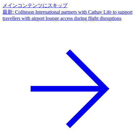
メインコンテンツにスキップ
最新
:
Collinson International partners with Cathay Life to support
travellers with airport lounge access during flight disruptions