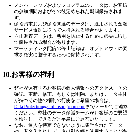
メンバーシップおよびプログラムのデータは、お客様
の参加期間およびその後定められた期間保持されま
す。
保険請求および保険関連のデータは、適用される金融
サービス規制に従って保持される場合があります。
不正調査データは、悪用を防止するために必要に応じ
て保持される場合があります。
マーケティング配信の停止記録は、オプトアウトの要
求を確実に遵守するために保持されます。
10.
お客様の権利
弊社が保有するお客様の個人情報へのアクセス、その
確認、更新、修正、もしくは削除、またはデータ主体
が持つその他の権利の行使をご希望の場合は、
Data.Protection@Collinsongroup.com
までメールでご連絡
ください。弊社のデータ保護チームがお客様のご要望
を検討し、できるだけ早急にご返答いたします。
なお、個人を特定できないように集計されたデータ
や、匿名化されたデータは引き続き使用することがあ