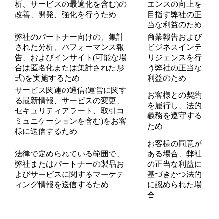
析、サービスの最適化を含む)の
エンスの向上を
改善、開発、強化を行うため
目指す弊社の正
当な利益のため
弊社のパートナー向けの、集計
商業報告および
された分析、パフォーマンス報
ビジネスインテ
告、およびインサイト(可能な場
リジェンスを行
合は匿名化または集計された形
う弊社の正当な
式)を実施するため
利益のため
サービス関連の通信(運営に関す
お客様との契約
る最新情報、サービスの変更、
を履行し、法的
セキュリティアラート、取引コ
義務を遵守する
ミュニケーションを含む)をお客
ため
様に送信するため
お客様の同意が
法律で定められている範囲で、
ある場合、弊社
弊社またはパートナーの製品お
の正当な利益に
よびサービスに関するマーケテ
基づきかつ法的
ィング情報を送信するため
に認められた場
合