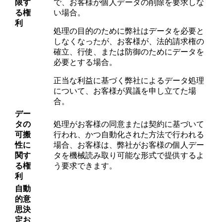
限す
で、お客様が個人データの削除を要求しな
る権
い場合。
利
処理の目的のために弊社はデータを必要と
しなくなったが、お客様が、法的請求権の
確立、行使、または防御のためにデータを
必要とする場合。
正当な利益に基づく弊社によるデータ処理
について、お客様が異議を申し立てた場
合。
デー
タの
処理がお客様の同意または契約に基づいて
可搬
行われ、かつ自動化された方法で行われる
性に
場合、お客様は、弊社がお客様の個人デー
関す
タを機械読み取り可能な形式で提供するよ
る権
う要求できます。
利
自動
的意
思決
定お