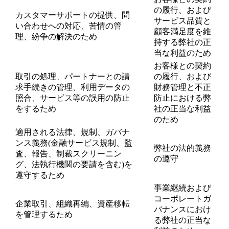
の履行、および
カスタマーサポートの提供、問
サービス品質と
い合わせへの対応、苦情の管
顧客満足度を維
理、紛争の解決のため
持する弊社の正
当な利益のため
お客様との契約
取引の処理、パートナーとの請
の履行、および
求手続きの管理、利用データの
財務管理と不正
照合、サービス等の誤用の防止
防止における弊
をするため
社の正当な利益
のため
適用される法律、規制、ガバナ
ンス義務(金融サービス規制、監
弊社の法的義務
査、報告、制裁スクリーニン
の遵守
グ、法執行機関の要請を含む)を
遵守するため
事業継続および
コーポレートガ
企業取引、組織再編、資産移転
バナンスにおけ
を管理するため
る弊社の正当な