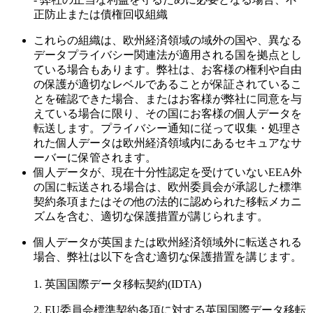
正防止または債権回収組織
これらの組織は、欧州経済領域の域外の国や、異なる
データプライバシー関連法が適用される国を拠点とし
ている場合もあります。弊社は、お客様の権利や自由
の保護が適切なレベルであることが保証されているこ
とを確認できた場合、またはお客様が弊社に同意を与
えている場合に限り、その国にお客様の個人データを
転送します。プライバシー通知に従って収集・処理さ
れた個人データは欧州経済領域内にあるセキュアなサ
ーバーに保管されます。
個人データが、現在十分性認定を受けていないEEA外
の国に転送される場合は、欧州委員会が承認した標準
契約条項またはその他の法的に認められた移転メカニ
ズムを含む、適切な保護措置が講じられます。
個人データが英国または欧州経済領域外に転送される
場合、弊社は以下を含む適切な保護措置を講じます。
1.
英国国際データ移転契約(IDTA)
2.
EU委員会標準契約条項に対する英国国際データ移転