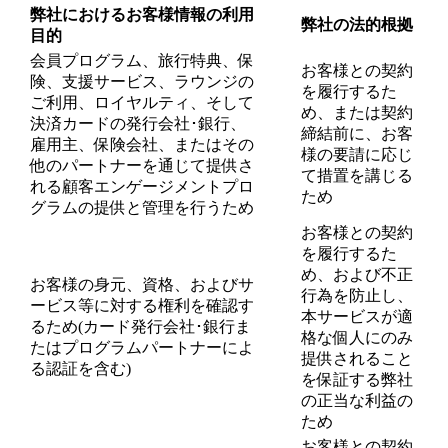
弊社におけるお客様情報の利用
弊社の法的根拠
目的
会員プログラム、旅行特典、保
お客様との契約
険、支援サービス、ラウンジの
を履行するた
ご利用、ロイヤルティ、そして
め、または契約
決済カードの発行会社･銀行、
締結前に、お客
雇用主、保険会社、またはその
様の要請に応じ
他のパートナーを通じて提供さ
て措置を講じる
れる顧客エンゲージメントプロ
ため
グラムの提供と管理を行うため
お客様との契約
を履行するた
め、および不正
お客様の身元、資格、およびサ
行為を防止し、
ービス等に対する権利を確認す
本サービスが適
るため(カード発行会社･銀行ま
格な個人にのみ
たはプログラムパートナーによ
提供されること
る認証を含む)
を保証する弊社
の正当な利益の
ため
お客様との契約