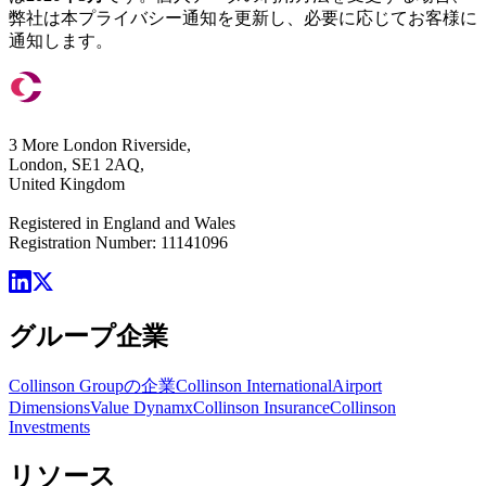
弊社は本プライバシー通知を更新し、必要に応じてお客様に
通知します。
3 More London Riverside,
London, SE1 2AQ,
United Kingdom
Registered in England and Wales
Registration Number: 11141096
グループ企業
Collinson Groupの企業
Collinson International
Airport
Dimensions
Value Dynamx
Collinson Insurance
Collinson
Investments
リソース