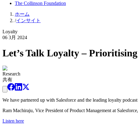
The Collinson Foundation
ホーム
/
インサイト
Loyalty
06 3月 2024
Let’s Talk Loyalty – Prioritisin
Research
共有
We have partnered up with Salesforce and the leading loyalty podcast - 
Ram Machiraju, Vice President of Product Management at Salesforce, and
Listen here